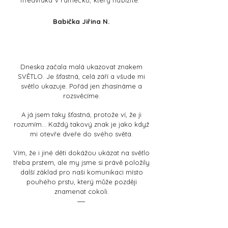
medvídka v rámečku, který nabízíte.
"
Babička Jiřina N.
Dneska začala malá ukazovat znakem
SVĚTLO. Je šťastná, celá září a všude mi
světlo ukazuje. Pořád jen zhasínáme a
rozsvěcíme.
A já jsem taky šťastná, protože ví, že ji
rozumím... Každý takový znak je jako když
mi otevře dveře do svého světa.
Vím, že i jiné děti dokážou ukázat na světlo
třeba prstem, ale my jsme si právě položily
další základ pro naši komunikaci místo
pouhého prstu, který může později
znamenat cokoli.