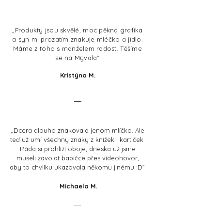
„Produkty jsou skvělé, moc pěkná grafika
a syn mi prozatím znakuje mléčko a jídlo.
Máme z toho s manželem radost. Těšíme
se na Mývala”
Kristýna M.
„
Dcera dlouho znakovala jenom mlíčko. Ale
teď už umí všechny znaky z knížek i kartiček.
Ráda si prohlíží oboje, dneska už jsme
museli zavolat babičce přes videohovor,
aby to chvilku ukazovala někomu jinému :D
”
Michaela M.