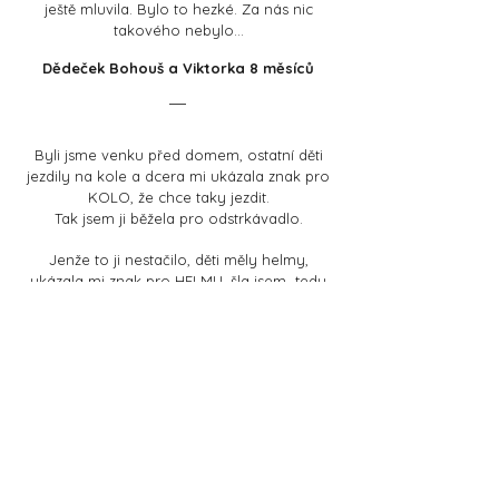
ještě mluvila. Bylo to hezké. Za nás nic
takového nebylo...
Dědeček Bohouš a Viktorka 8 měsíců
Byli jsme venku před domem, ostatní děti
jezdily na kole a dcera mi ukázala znak pro
KOLO, že chce taky jezdit.
Tak jsem ji běžela pro odstrkávadlo.
Jenže to ji nestačilo, děti měly helmy,
ukázala mi znak pro HELMU, šla jsem tedy
pro helmu. Když ji měla na hlavičce, ukázala,
že chce strkat.
To je tak boží, jak si vše dokáže říct!
Nestačím koukat, jak je ve svém věku chytrá.
Jak by mi tohle všechno řekla, když
bychom neznakovaly?
Lola 15 měsíců a maminka Hanka