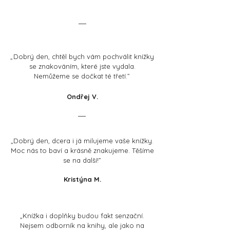
„
Dobrý den, chtěl bych vám pochválit knížky
se znakováním, které jste vydala.
Nemůžeme se dočkat té třetí.
”
Ondřej V.
„
Dobrý den, dcera i já milujeme vaše knížky.
Moc nás to baví a krásně znakujeme. Těšíme
se na další!
”
Kristýna M.
„Knížka i doplňky budou fakt senzační.
Nejsem odborník na knihy, ale jako na