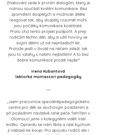
Znakování vede k prvním dialogům, který je
nutnou součástí kvalitní komunikace. Bez
zpomalení dospělých a možnosti dítěte
reagovat tak, aby dospělý rozumět mohl,
jsou počátky komunikace kostrbaté.
Proto chci tento projekt podpořit. A přeji
rodičům těchto dětí, aby si užili hovory se
svými dětmi už od nejmladších let.
Protože jestli v životě na něčem záleží, tak
jsou to vztahy s našimi nejbližšími! A to bez
dobré komunikace prostě nejde!“
Irena Kubantová
lektorka montessori pedagogiky
„Jsem pracovnice speciálněpedagogického
centra pro děti se sluchovým postižením a
při posledním návštěvě rané péče TamTam v
Olomouci jsme s kolegyněmi viděli Vaši
knížku. Opravdu se nám líbila a rádi bychom
ji nabízeli ke koupi. Pro spoustu rodičů ale i