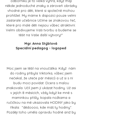
odborníků je to velká výhra, když mají
někde jednoduché znaky a zároveň obrázky
vhodné pro děti, které si společně mohou
prohlížet. My máme k dispozici pouze velmi
zastaralé učebnice Učíme se znakovou řeč,
které pro malé děti nejsou vůbec atraktivní.
Velmi obdivujeme Vaši tvorbu a budeme se
těšit na Vaše další výtvory!“
Mgr. Anna Stýblová
Speciální pedagog - logoped
Moc jsem se těšil na vnoučátka. Když nám
do rodiny přibyla Viktorka, vůbec jsem
nečekal, že uteče pár měsíců a už si s ní
budu moci povídat. Dcera s malou
znakovala. Učil jsem jí ukázat hodiny. Už asi
v jejích 8
měsících, vždy když ke mně s
maminkou přišly, kopala nožkama a
ručičkou na mě ukazovala HODINY jako by
říkala: "dědoooo, kde máš ty hodiny".
Později toho uměla opravdu hodně aniž by