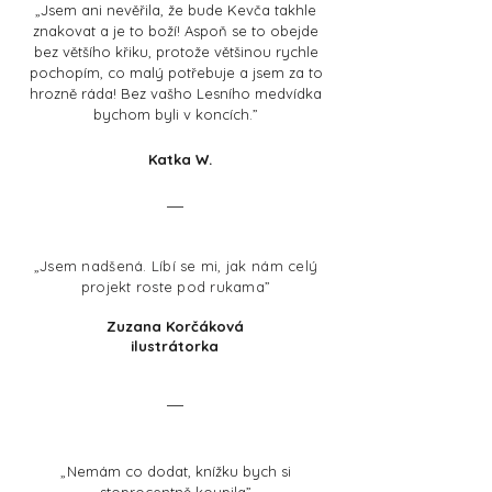
„
Jsem ani nevěřila, že bude Kevča takhle
znakovat a je to boží! Aspoň se to obejde
bez většího křiku, protože většinou rychle
pochopím, co malý potřebuje a jsem za to
hrozně ráda! Bez vašho Lesního medvídka
bychom byli v koncích.
”
Katka W.
„Jsem nadšená. Líbí se mi, jak nám celý
projekt roste pod rukama”
Zuzana Korčáková
ilustrátorka
„
Nemám co dodat, knížku bych si