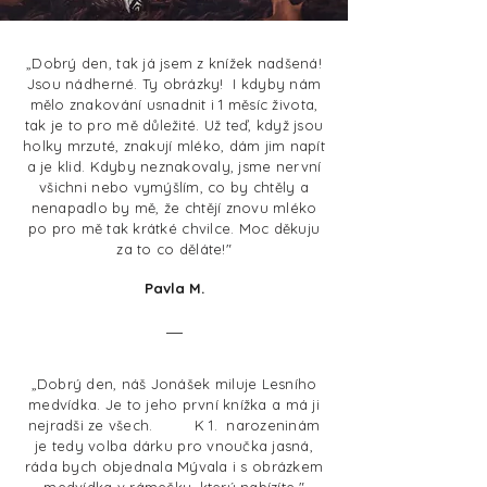
„Dobrý den, tak já jsem z knížek nadšená!
Jsou nádherné. Ty obrázky! I kdyby nám
mělo znakování usnadnit i 1 měsíc života,
tak je to pro mě důležité. Už teď, když jsou
holky mrzuté, znakují mléko, dám jim napít
a je klid. Kdyby neznakovaly, jsme nervní
všichni nebo vymýšlím, co by chtěly a
nenapadlo by mě, že chtějí znovu mléko
po pro mě tak krátké chvilce. Moc děkuju
za to co děláte!
"
Pavla M.
„Dobrý den, náš Jonášek miluje Lesního
medvídka. Je to jeho první knížka a má ji
nejradši ze všech. K 1. narozeninám
je tedy volba dárku pro vnoučka jasná,
ráda bych objednala Mývala i s obrázkem