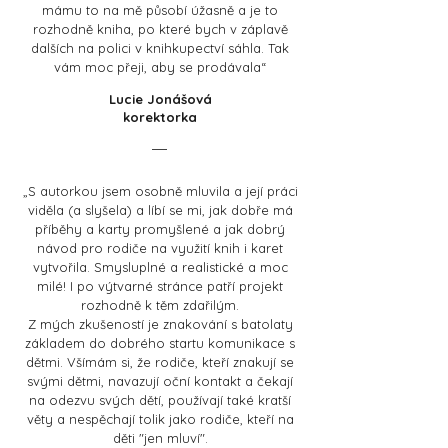
mámu to na mě působí úžasně a je to
rozhodně kniha, po které bych v záplavě
dalších na polici v knihkupectví sáhla. Tak
vám moc přeji, aby se prodávala“
Lucie Jonášová
korektorka
„S autorkou jsem osobně mluvila a její práci
viděla (a slyšela) a líbí se mi, jak dobře má
příběhy a karty promyšlené a jak dobrý
návod pro rodiče na využití knih i karet
vytvořila. Smysluplné a realistické a moc
milé! I po výtvarné stránce patří projekt
rozhodně k těm zdařilým.
Z mých zkušeností je znakování s batolaty
základem do dobrého startu komunikace s
dětmi. Všímám si, že rodiče, kteří znakují se
svými dětmi, navazují oční kontakt a čekají
na odezvu svých dětí, používají také kratší
věty a nespěchají tolik jako rodiče, kteří na
děti "jen mluví".