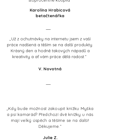
stoprocentně koupila
”
Karolína Hrabicová
betačtenářka
„
Už z ochutnávky na internetu jsem z vaší
práce nadšená a těším se na další produkty.
Krásný den a hodně takových nápadů a
kreativity a ať vám práce dělá radost.
”
V. Novotná
„Kdy bude možnost zakoupit knížku Myška
a psí kamarád? Předchozí dvě knížky u nás
mají velký úspěch a těšíme se na další!
Děkujeme.”
Julie Z.